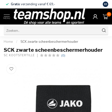
Gratis
verzending vanaf € 69,-
Eige
8.5
0
MENU
Home
/
SCK zwarte scheenbeschermerhouder
SCK zwarte scheenbeschermerhouder
(0)
SC KOOTSTERTILLE