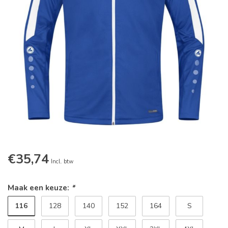
€35,74
Incl. btw
Maak een keuze:
*
116
128
140
152
164
S