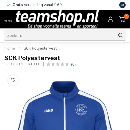
Gratis
verzending vanaf € 69,-
Eige
8.5
0
MENU
Home
/
SCK Polyestervest
SCK Polyestervest
(0)
SC KOOTSTERTILLE