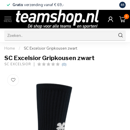
Gratis
verzending vanaf € 69,-
Eige
8.5
0
MENU
Home
/
SC Excelsior Gripkousen zwart
SC Excelsior Gripkousen zwart
(0)
SC EXCELSIOR