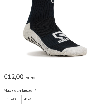
€12,00
Incl. btw
Maak een keuze:
*
36-40
41-45