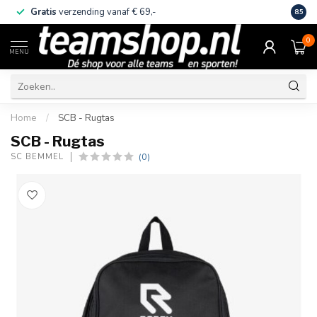
Gratis
verzending vanaf € 69,-
Eige
8.5
0
MENU
Home
/
SCB - Rugtas
SCB - Rugtas
(0)
SC BEMMEL