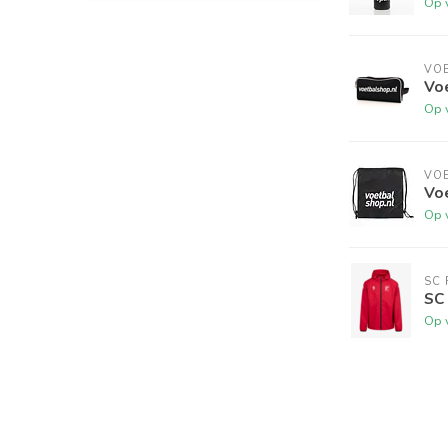
Op 
VO
Vo
Op 
VO
Vo
Op 
SC 
SC 
Op 