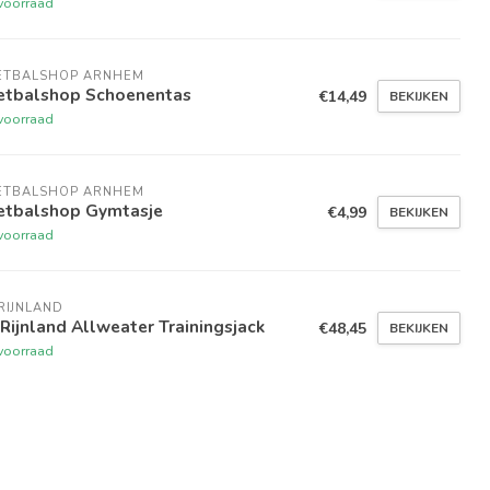
voorraad
ETBALSHOP ARNHEM
etbalshop Schoenentas
€14,49
BEKIJKEN
voorraad
ETBALSHOP ARNHEM
etbalshop Gymtasje
€4,99
BEKIJKEN
voorraad
RIJNLAND
Rijnland Allweater Trainingsjack
€48,45
BEKIJKEN
voorraad