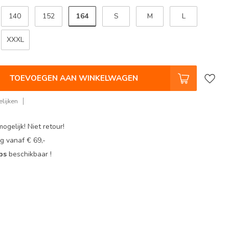
164
140
152
S
M
L
XXXL
TOEVOEGEN AAN WINKELWAGEN
lijken
ogelijk! Niet retour!
g vanaf € 69,-
ops
beschikbaar !