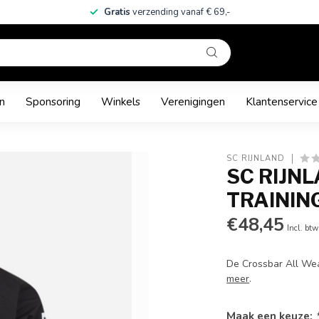
Gratis
verzending vanaf € 69,-
n
Sponsoring
Winkels
Verenigingen
Klantenservice
SC RIJNLAND
SC RIJN
TRAININ
€48,45
Incl. btw
De Crossbar All Wea
meer
.
Maak een keuze: