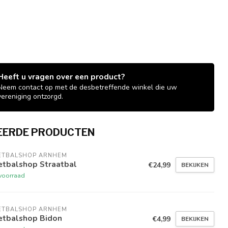
Heeft u vragen over een product?
Neem contact op met de desbetreffende winkel die uw
vereniging ontzorgd.
EERDE PRODUCTEN
ETBALSHOP ARNHEM
etbalshop Straatbal
€24,99
BEKIJKEN
voorraad
ETBALSHOP ARNHEM
etbalshop Bidon
€4,99
BEKIJKEN