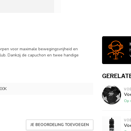
orpen voor maximale bewegingsvrijheid en
club. Dankzij de capuchon en twee handige
GERELAT
00K
VO
Vo
Op 
VO
JE BEOORDELING TOEVOEGEN
Vo