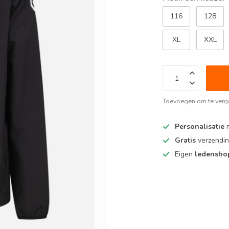
116
128
XL
XXL
Toevoegen om te verge
Personalisatie
m
Gratis
verzendin
Eigen
ledensh