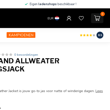
Eigen
ledenshops
beschikbaar !
0
EUR
KAMPIOENEN
8.5
0 beoordelingen
LAND ALLWEATER
GSJACK
ther Jacket is jouw go-to jas voor natte of winderige dagen.
Lees
*