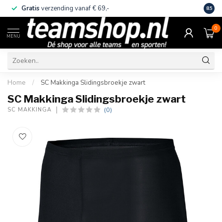
Gratis
verzending vanaf € 69,-
Eige
8.5
0
MENU
Home
/
SC Makkinga Slidingsbroekje zwart
SC Makkinga Slidingsbroekje zwart
(0)
SC MAKKINGA