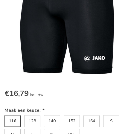
€16,79
Incl. btw
Maak een keuze:
*
116
128
140
152
164
S