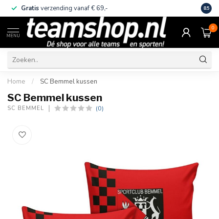
Gratis
verzending vanaf € 69,-
Eige
8.5
0
MENU
Home
/
SC Bemmel kussen
SC Bemmel kussen
(0)
SC BEMMEL