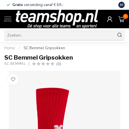
Gratis
verzending vanaf € 69,-
Eige
8.5
0
MENU
Home
/
SC Bemmel Gripsokken
SC Bemmel Gripsokken
(0)
SC BEMMEL