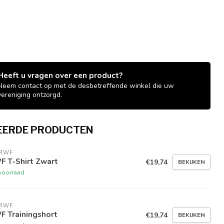
Heeft u vragen over een product?
Neem contact op met de desbetreffende winkel die uw
vereniging ontzorgd.
EERDE PRODUCTEN
 RWF
F T-Shirt Zwart
€19,74
BEKIJKEN
voorraad
 RWF
F Trainingshort
€19,74
BEKIJKEN