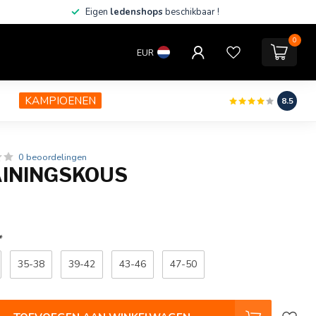
Eigen
ledenshops
beschikbaar !
0
EUR
KAMPIOENEN
8.5
0 beoordelingen
ININGSKOUS
*
35-38
39-42
43-46
47-50