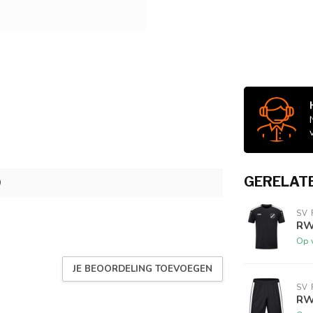
GERELAT
0
SV
RW
Op 
JE BEOORDELING TOEVOEGEN
SV
RW