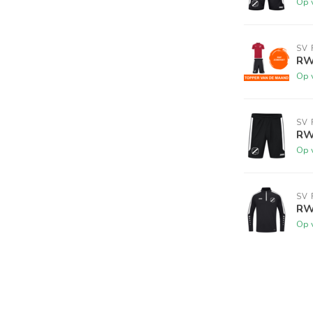
Op 
SV
RW
Op 
SV
RWF
Op 
SV
RW
Op 