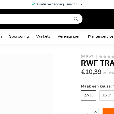
Gratis
verzending vanaf € 69,-
n
Sponsoring
Winkels
Verenigingen
Klantenservice
SV RWF
RWF TRA
€10,39
Incl. btw
Maak een keuze:
27-30
31-34