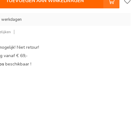
TOEVOEGEN AAN WINKELWAGEN
 9 werkdagen
lijken
ogelijk! Niet retour!
g vanaf € 69,-
ops
beschikbaar !