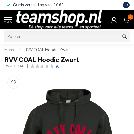
Gratis
verzending vanaf € 69,-
Eige
8.5
0
MENU
Home
/
RVV COAL Hoodie Zwart
RVV COAL Hoodie Zwart
(0)
RVV COAL