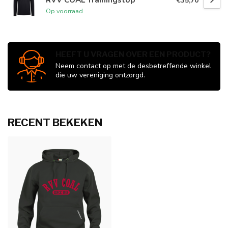
€35,70
Op voorraad
HEEFT U VRAGEN OVER EEN PRODUCT?
Neem contact op met de desbetreffende winkel
die uw vereniging ontzorgd.
RECENT BEKEKEN