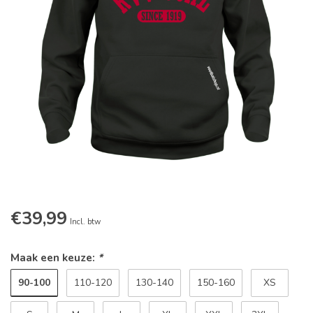
€39,99
Incl. btw
Maak een keuze:
*
90-100
110-120
130-140
150-160
XS