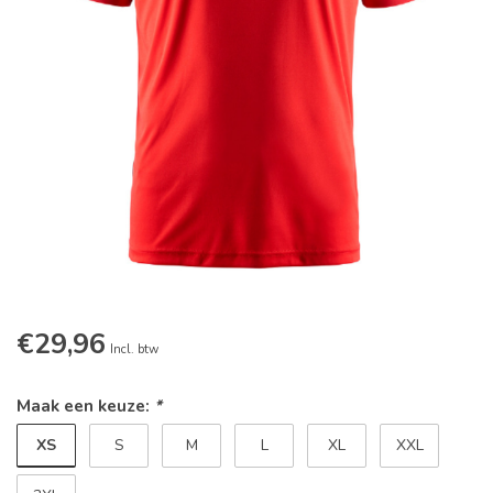
€29,96
Incl. btw
Maak een keuze:
*
XS
S
M
L
XL
XXL