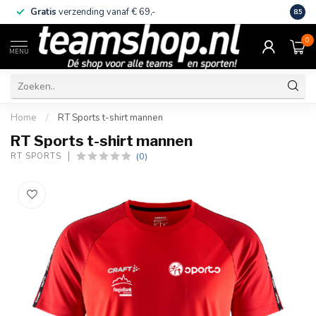
Gratis
verzending vanaf € 69,-
Eige
8.5
0
MENU
Home
/
RT Sports t-shirt mannen
RT Sports t-shirt mannen
(0)
RT SPORTS