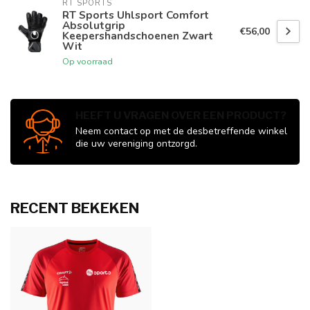
RT SPORTS
RT Sports Uhlsport Comfort
Absolutgrip
€56,00
Keepershandschoenen Zwart
Wit
Op voorraad
HEEFT U VRAGEN OVER EEN PRODUCT?
Neem contact op met de desbetreffende winkel
die uw vereniging ontzorgd.
RECENT BEKEKEN