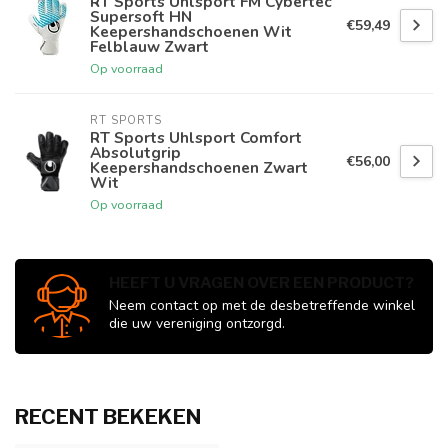
RT Sports Uhlsport FM Cybertec
Supersoft HN
€59,49
Keepershandschoenen Wit
Felblauw Zwart
Op voorraad
RT SPORTS
RT Sports Uhlsport Comfort
Absolutgrip
€56,00
Keepershandschoenen Zwart
Wit
Op voorraad
HEEFT U VRAGEN OVER EEN PRODUCT?
Neem contact op met de desbetreffende winkel
die uw vereniging ontzorgd.
RECENT BEKEKEN