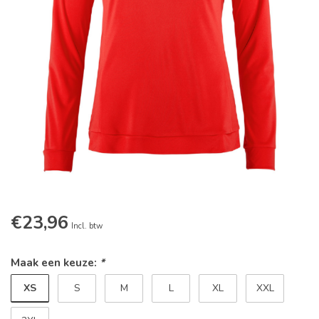
€23,96
Incl. btw
Maak een keuze:
*
XS
S
M
L
XL
XXL