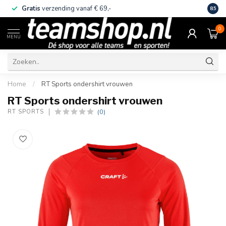
Gratis
verzending vanaf € 69,-
Eige
8.5
0
MENU
Home
/
RT Sports ondershirt vrouwen
RT Sports ondershirt vrouwen
(0)
RT SPORTS