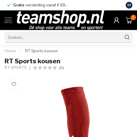
Gratis
verzending vanaf € 69,-
Eige
8.5
0
MENU
Home
/
RT Sports kousen
RT Sports kousen
(0)
RT SPORTS