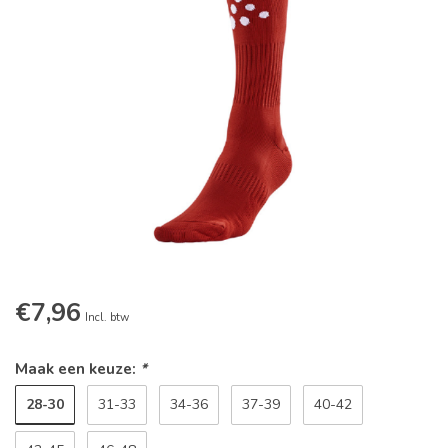
€7,96
Incl. btw
Maak een keuze:
*
28-30
31-33
34-36
37-39
40-42