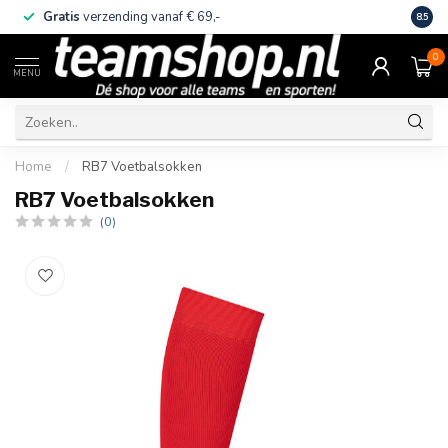
Gratis
verzending vanaf € 69,-
Eige
8.5
0
MENU
Home
/
RB7 Voetbalsokken
RB7 Voetbalsokken
(0)