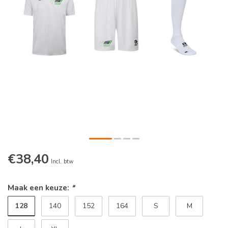
€38,40
Incl. btw
Maak een keuze:
*
128
140
152
164
S
M