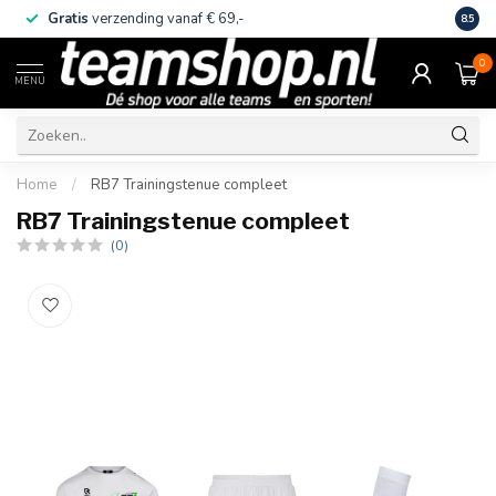
Gratis
verzending vanaf € 69,-
Eige
8.5
0
MENU
Home
/
RB7 Trainingstenue compleet
RB7 Trainingstenue compleet
(0)