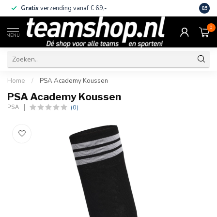
Gratis
verzending vanaf € 69,-
Eige
8.5
0
MENU
Home
/
PSA Academy Koussen
PSA Academy Koussen
(0)
PSA