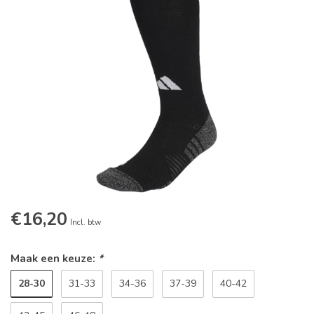
€16,20
Incl. btw
Maak een keuze:
*
28-30
31-33
34-36
37-39
40-42