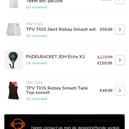
Teem wit-yellow
Op voorraad
TPV TIOS
TPV TIOS Skirt Robey Smash wit
€59,99
Op voorraad
PADELRACKET JDH Elite X1
€179,99
€159,99
Op voorraad
TPV TIOS
TPV TIOS Robey Smash Tank
€49,99
Top sunset
Op voorraad
HEEFT U VRAGEN OVER EEN PRODUCT?
Neem contact op met de desbetreffende winkel