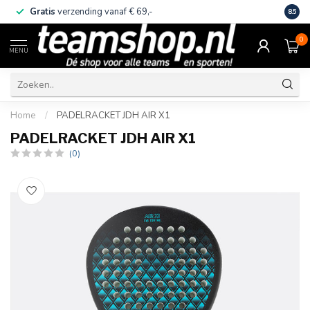
Gratis
verzending vanaf € 69,-
Eige
8.5
0
MENU
Home
/
PADELRACKET JDH AIR X1
PADELRACKET JDH AIR X1
(0)