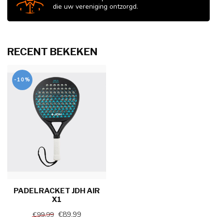
die uw vereniging ontzorgd.
RECENT BEKEKEN
-10%
PADELRACKET JDH AIR
X1
€89,99
€99,99