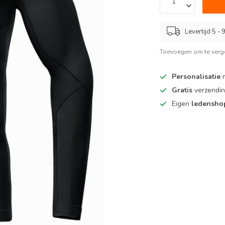
Levertijd 5 -
Toevoegen om te verge
Personalisatie
m
Gratis
verzendin
Eigen
ledensh