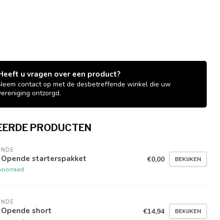
Heeft u vragen over een product?
Neem contact op met de desbetreffende winkel die uw
vereniging ontzorgd.
EERDE PRODUCTEN
ENDE
 Opende starterspakket
€0,00
BEKIJKEN
voorraad
ENDE
 Opende short
€14,94
BEKIJKEN