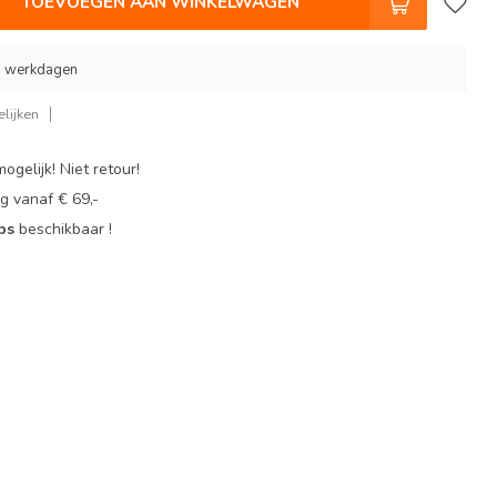
TOEVOEGEN AAN WINKELWAGEN
 9 werkdagen
lijken
ogelijk! Niet retour!
g vanaf € 69,-
ops
beschikbaar !