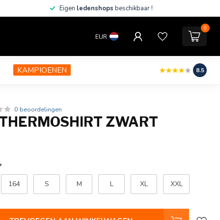
Eigen
ledenshops
beschikbaar !
0
EUR
KAMPIOENEN
8.5
0 beoordelingen
 THERMOSHIRT ZWART
*
164
S
M
L
XL
XXL