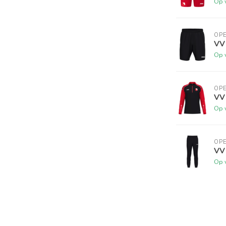
Op 
OP
VV
Op 
OP
VV
Op 
OP
VV
Op 