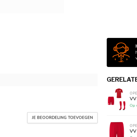
GERELAT
OP
VV
Op 
JE BEOORDELING TOEVOEGEN
OP
VV