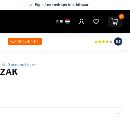
Eigen
ledenshops
beschikbaar !
0
EUR
KAMPIOENEN
8.5
0 beoordelingen
GZAK