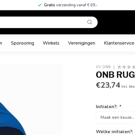
Gratis
verzending vanaf € 69,-
n
Sponsoring
Winkels
Verenigingen
Klantenservice
VV ONB
ONB RU
€23,74
Incl. btw
Initialen?:
*
Welke initialen?: