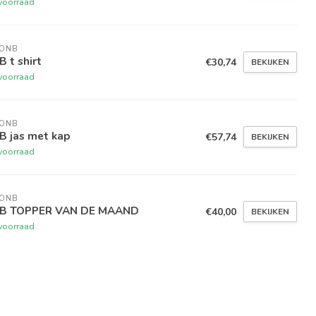
voorraad
 ONB
 t shirt
€30,74
BEKIJKEN
voorraad
 ONB
B jas met kap
€57,74
BEKIJKEN
voorraad
 ONB
B TOPPER VAN DE MAAND
€40,00
BEKIJKEN
voorraad