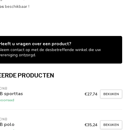
ops
beschikbaar !
Heeft u vragen over een product?
Neem contact op met de desbetreffende winkel die uw
vereniging ontzorgd.
EERDE PRODUCTEN
 ONB
B sporttas
€27,74
BEKIJKEN
voorraad
 ONB
B polo
€35,24
BEKIJKEN