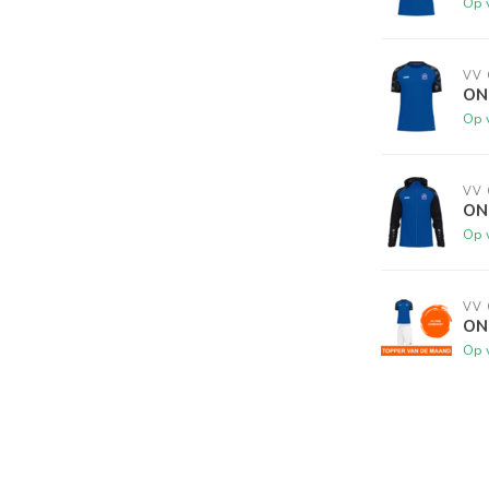
Op 
VV
ONB
Op 
VV
ON
Op 
VV
ON
Op 