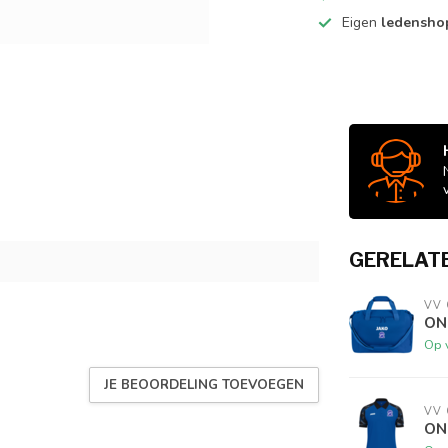
Eigen
ledensh
GERELAT
VV
ON
Op 
JE BEOORDELING TOEVOEGEN
VV
ON