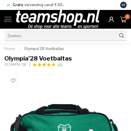
Gratis
verzending vanaf € 69,-
Eige
8.5
0
MENU
Home
/
Olympia'28 Voetbaltas
Olympia'28 Voetbaltas
(1)
OLYMPIA'28