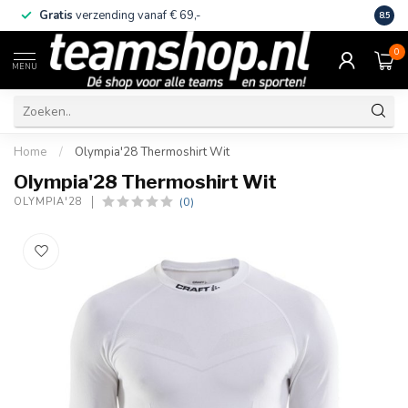
Gratis
verzending vanaf € 69,-
Eige
8.5
0
MENU
Home
/
Olympia'28 Thermoshirt Wit
Olympia'28 Thermoshirt Wit
(0)
OLYMPIA'28