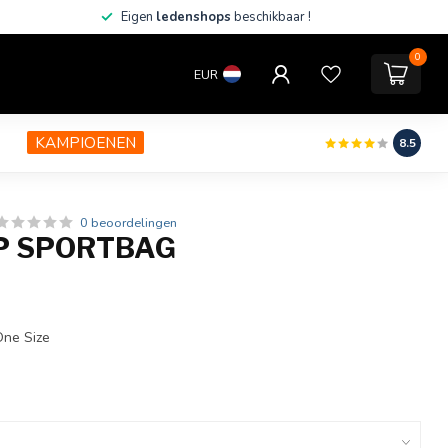
Eigen
ledenshops
beschikbaar !
0
EUR
KAMPIOENEN
8.5
0 beoordelingen
P SPORTBAG
One Size