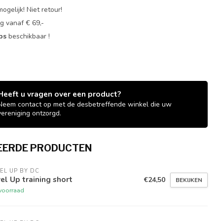
ogelijk! Niet retour!
g vanaf € 69,-
ops
beschikbaar !
Heeft u vragen over een product?
Neem contact op met de desbetreffende winkel die uw
vereniging ontzorgd.
EERDE PRODUCTEN
EL UP BY DC
el Up training short
€24,50
BEKIJKEN
voorraad