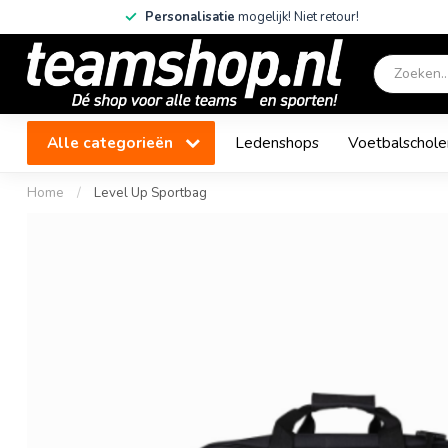
Personalisatie
mogelijk! Niet retour!
Alle categorieën
Ledenshops
Voetbalschole
Home
/
Level Up Sportbag