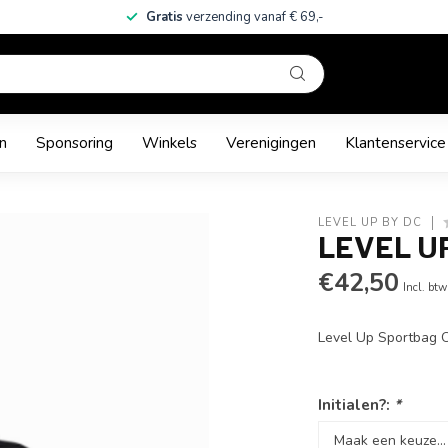
Gratis
verzending vanaf € 69,-
n
Sponsoring
Winkels
Verenigingen
Klantenservice
LEVEL UP BY DC
LEVEL U
€42,50
Incl. btw
Level Up Sportbag 
Initialen?:
*