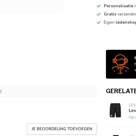
Personalisatie
m
Gratis
verzendin
Eigen
ledensh
GERELAT
0
LEV
Lev
Op 
JE BEOORDELING TOEVOEGEN