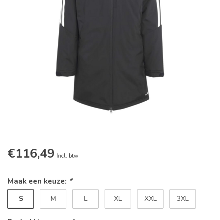
€116,49
Incl. btw
Maak een keuze:
*
S
M
L
XL
XXL
3XL