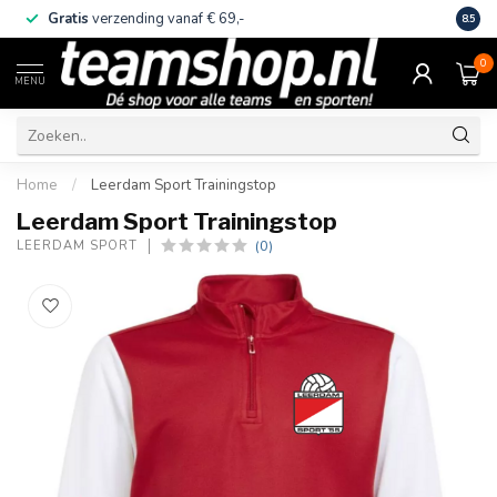
Gratis
verzending vanaf € 69,-
Eige
8.5
0
MENU
Home
/
Leerdam Sport Trainingstop
Leerdam Sport Trainingstop
(0)
LEERDAM SPORT