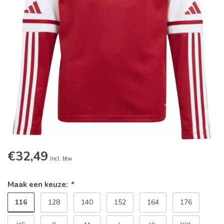
€32,49
Incl. btw
Maak een keuze:
*
116
128
140
152
164
176