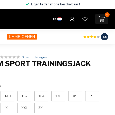
Eigen
ledenshops
beschikbaar !
0
EUR
KAMPIOENEN
8.5
0 beoordelingen
 SPORT TRAININGSJACK
*
140
152
164
176
XS
S
XL
XXL
3XL