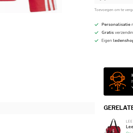
Toevoegen om te verge
Personalisatie
m
Gratis
verzendin
Eigen
ledensh
GERELAT
LE
Le