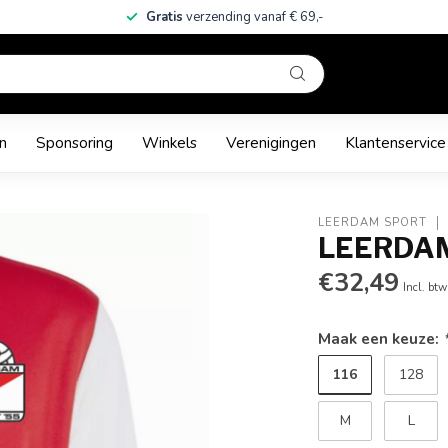
Gratis
verzending vanaf € 69,-
n
Sponsoring
Winkels
Verenigingen
Klantenservice
LEERDAM SPORT
LEERDAM
€32,49
Incl. btw
Maak een keuze:
116
128
M
L