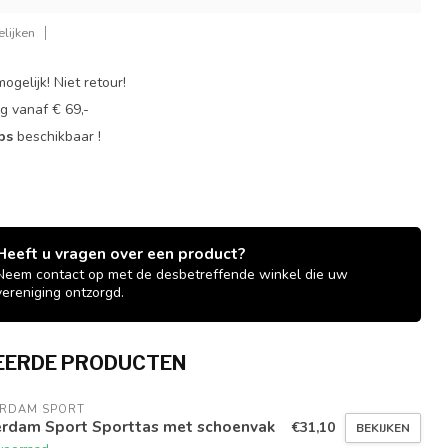
lijken
ogelijk! Niet retour!
g vanaf € 69,-
ops
beschikbaar !
Heeft u vragen over een product?
Neem contact op met de desbetreffende winkel die uw
vereniging ontzorgd.
EERDE PRODUCTEN
ERDAM SPORT
erdam Sport Sporttas met schoenvak
€31,10
BEKIJKEN