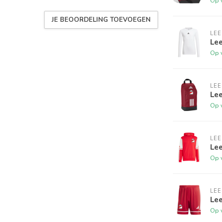
Op 
JE BEOORDELING TOEVOEGEN
LE
Lee
Op 
LE
Le
Op 
LE
Le
Op 
LE
Lee
Op 