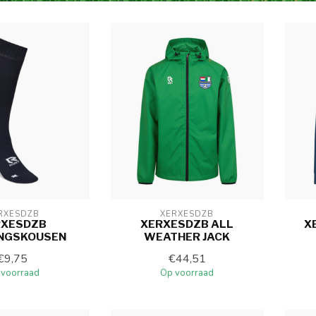
RXESDZB
XERXESDZB
RXESDZB
XERXESDZB ALL
X
INGSKOUSEN
WEATHER JACK
€9,75
€44,51
 voorraad
Op voorraad