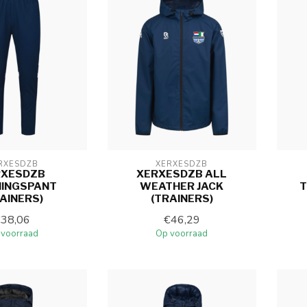
RXESDZB
XERXESDZB
RXESDZB
XERXESDZB ALL
NINGSPANT
WEATHER JACK
T
AINERS)
(TRAINERS)
€38,06
€46,29
 voorraad
Op voorraad