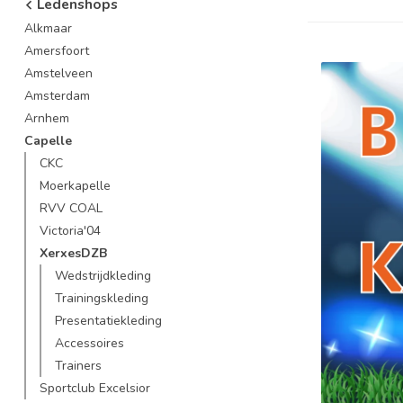
Ledenshops
Alkmaar
Amersfoort
Amstelveen
Amsterdam
Arnhem
Capelle
CKC
Moerkapelle
RVV COAL
Victoria'04
XerxesDZB
Wedstrijdkleding
Trainingskleding
Presentatiekleding
Accessoires
Trainers
Sportclub Excelsior