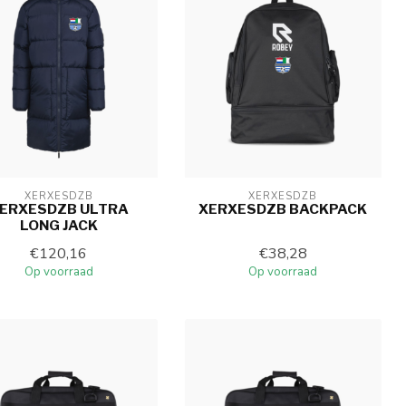
XERXESDZB
XERXESDZB
ERXESDZB ULTRA
XERXESDZB BACKPACK
LONG JACK
€120,16
€38,28
Op voorraad
Op voorraad