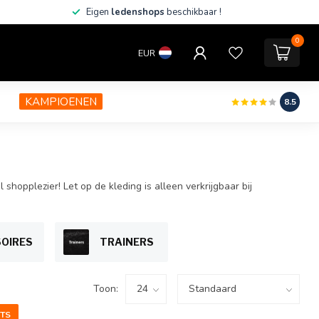
Eigen
ledenshops
beschikbaar !
0
EUR
KAMPIOENEN
8.5
opplezier! Let op de kleding is alleen verkrijgbaar bij
OIRES
TRAINERS
Toon:
TS