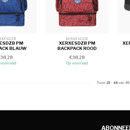
RXESDZB
XERXESDZB
ESDZB PM
XERXESDZB PM
XE
ACK BLAUW
BACKPACK ROOD
€38,28
€38,28
 voorraad
Op voorraad
Toon
25
-
48
van 48
ABONNEER