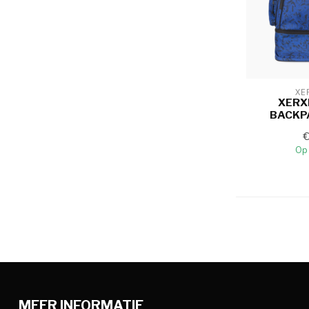
XE
XERX
BACKP
Op
MEER INFORMATIE