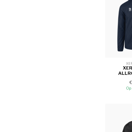
XE
XE
ALLR
Op