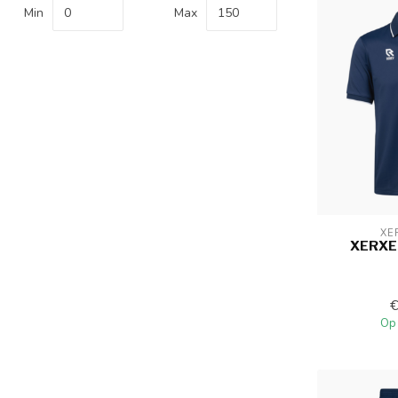
Min
Max
XE
XERXE
Op