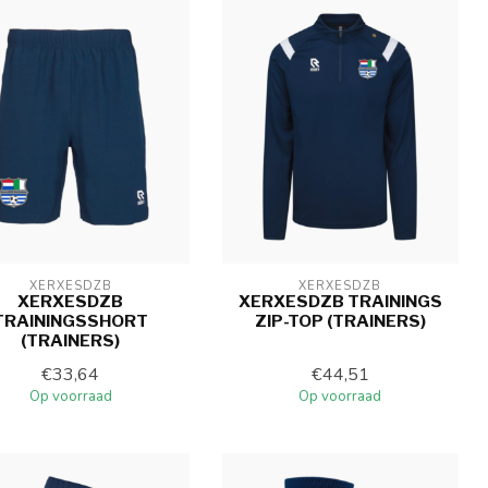
XERXESDZB
XERXESDZB
XERXESDZB
XERXESDZB TRAININGS
TRAININGSSHORT
ZIP-TOP (TRAINERS)
(TRAINERS)
€33,64
€44,51
Op voorraad
Op voorraad