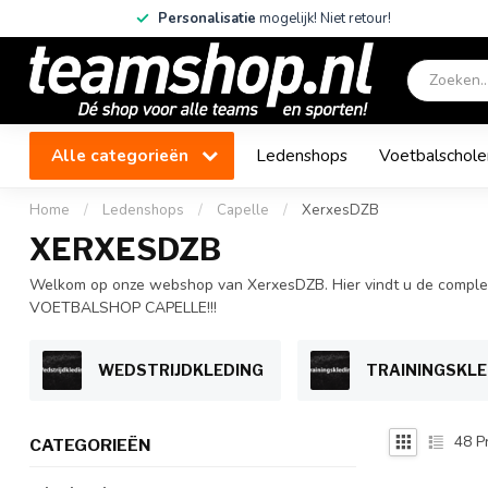
Personalisatie
mogelijk! Niet retour!
Alle categorieën
Ledenshops
Voetbalschole
Home
/
Ledenshops
/
Capelle
/
XerxesDZB
XERXESDZB
Welkom op onze webshop van XerxesDZB. Hier vindt u de complete co
VOETBALSHOP CAPELLE!!!
WEDSTRIJDKLEDING
TRAININGSKLE
48
P
CATEGORIEËN