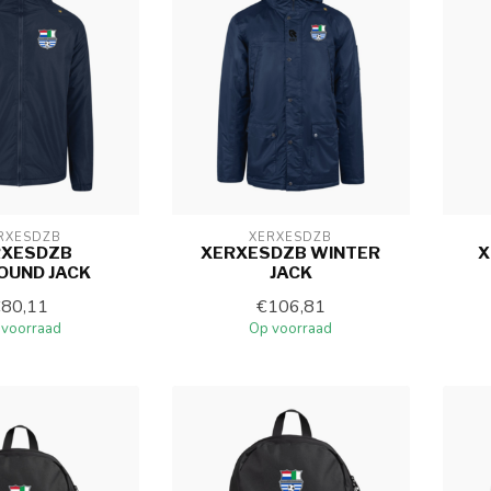
RXESDZB
XERXESDZB
RXESDZB
XERXESDZB WINTER
X
OUND JACK
JACK
€80,11
€106,81
 voorraad
Op voorraad