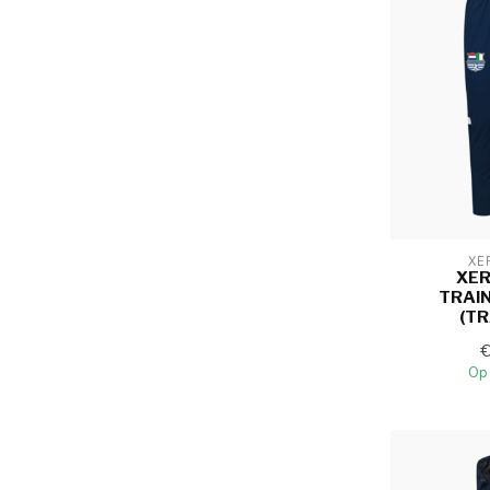
XE
XE
TRAI
(TR
Op