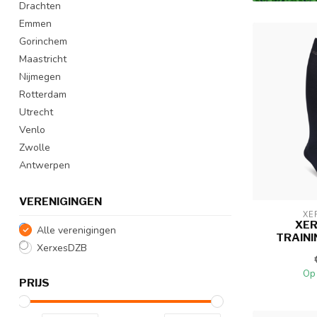
Drachten
Emmen
Gorinchem
Maastricht
Nijmegen
Rotterdam
Utrecht
Venlo
Zwolle
Antwerpen
VERENIGINGEN
XE
XE
Alle verenigingen
TRAIN
XerxesDZB
Op
PRIJS