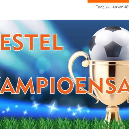
Toon
25
-
48
van 48