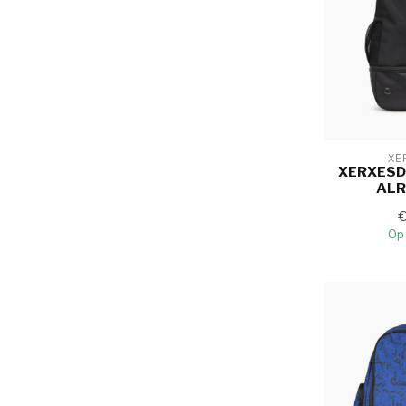
XE
XERXESD
ALR
Op