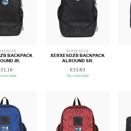
RXESDZB
XERXESDZB
ZB BACKPACK
XERXESDZB BACKPACK
OUND JR.
ALROUND SR.
€31,16
€33,83
 voorraad
Op voorraad