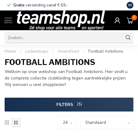
Gratis
verzending vanaf € 69,-
Eige
8.5
0
MENU
Home
/
Ledenshops
/
Amersfoort
/
Football Ambitions
FOOTBALL AMBITIONS
Welkom op onze webshop van Football Ambitions. Hier vindt u
de complete collectie clubkleding tegen aantrekkelijke prijzen.
Wij wensen u veel shopplezier!
FILTERS