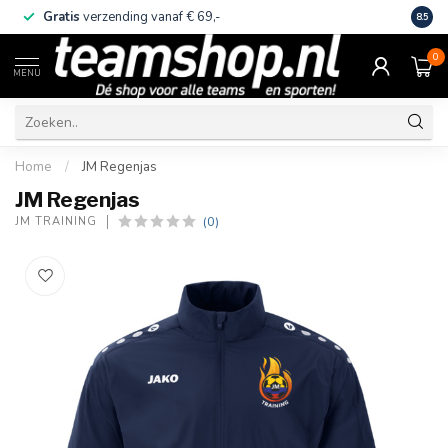
Gratis
verzending vanaf € 69,-
Eige
8.5
0
MENU
Home
/
JM Regenjas
JM Regenjas
(0)
JM TRAINING