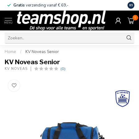
Gratis
verzending vanaf € 69,-
Eige
8.5
0
MENU
Home
/
KV Noveas Senior
KV Noveas Senior
(0)
KV NOVEAS