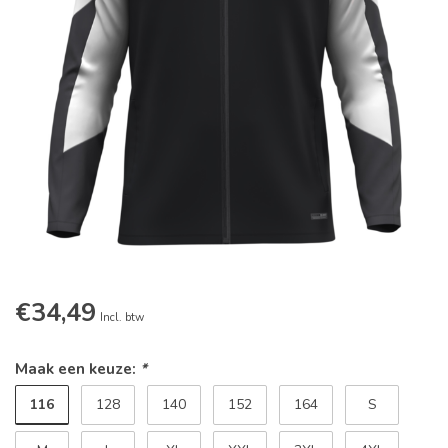
€34,49
Incl. btw
Maak een keuze:
*
116
128
140
152
164
S