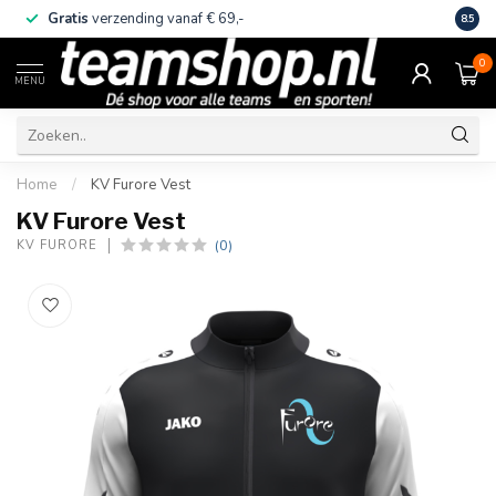
Gratis
verzending vanaf € 69,-
Eige
8.5
0
MENU
Home
/
KV Furore Vest
KV Furore Vest
(0)
KV FURORE