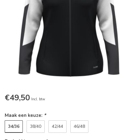
€49,50
Incl. btw
Maak een keuze:
*
34/36
38/40
42/44
46/48