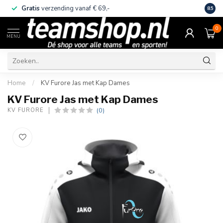
Gratis
verzending vanaf € 69,-
Eige
8.5
0
MENU
Home
/
KV Furore Jas met Kap Dames
KV Furore Jas met Kap Dames
(0)
KV FURORE