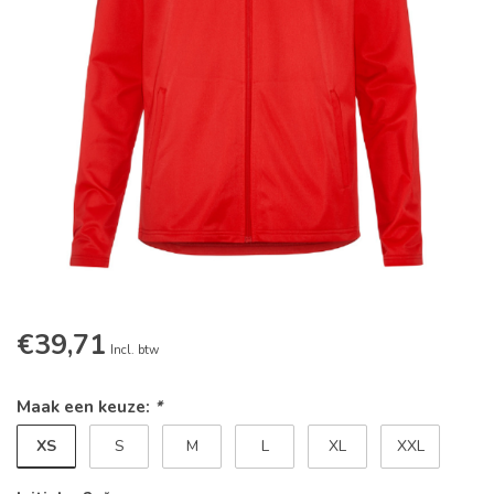
€39,71
Incl. btw
Maak een keuze:
*
XS
S
M
L
XL
XXL