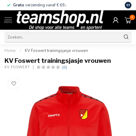
Gratis
verzending vanaf € 69,-
Eige
8.5
0
MENU
Home
/
KV Foswert trainingsjasje vrouwen
KV Foswert trainingsjasje vrouwen
(0)
KV FOSWERT