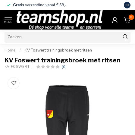
Gratis
verzending vanaf € 69,-
Eige
8.5
0
MENU
Home
/
KV Foswert trainingsbroek met ritsen
KV Foswert trainingsbroek met ritsen
(0)
KV FOSWERT