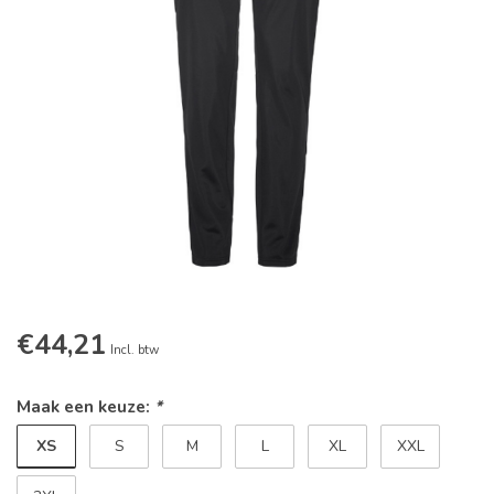
€44,21
Incl. btw
Maak een keuze:
*
XS
S
M
L
XL
XXL