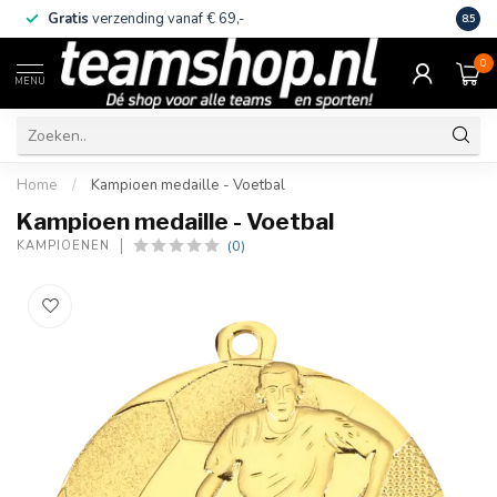
Gratis
verzending vanaf € 69,-
Eige
8.5
0
MENU
Home
/
Kampioen medaille - Voetbal
Kampioen medaille - Voetbal
(0)
KAMPIOENEN