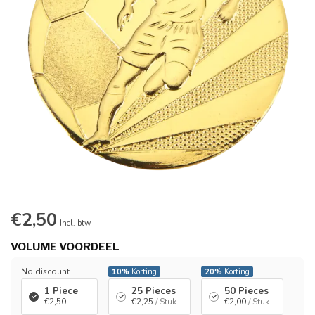
€2,50
Incl. btw
VOLUME VOORDEEL
No discount
10%
Korting
20%
Korting
1 Piece
25 Pieces
50 Pieces
€2,50
€2,25
/ Stuk
€2,00
/ Stuk