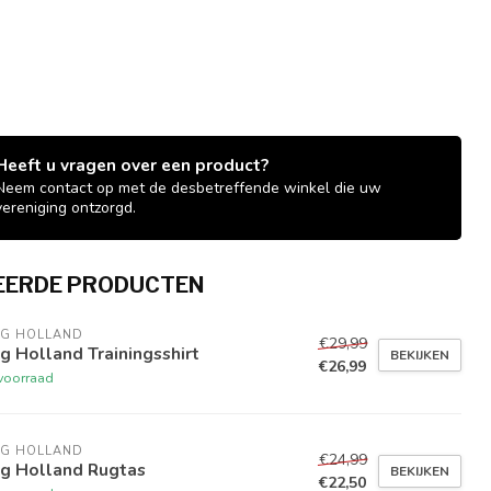
Heeft u vragen over een product?
Neem contact op met de desbetreffende winkel die uw
vereniging ontzorgd.
EERDE PRODUCTEN
NG HOLLAND
€29,99
g Holland Trainingsshirt
BEKIJKEN
€26,99
voorraad
NG HOLLAND
€24,99
ng Holland Rugtas
BEKIJKEN
€22,50