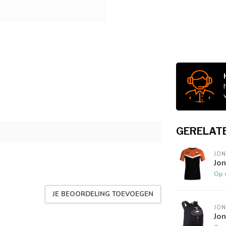
GERELAT
JO
Jon
Op 
JE BEOORDELING TOEVOEGEN
JO
Jo