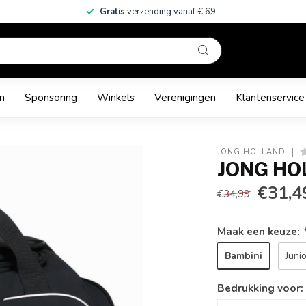
Gratis
verzending vanaf € 69,-
n
Sponsoring
Winkels
Verenigingen
Klantenservice
JONG HOLLAND
JONG HO
€31,4
€34,99
Maak een keuze:
Bambini
Juni
Bedrukking voor