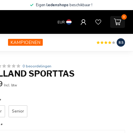
Eigen
ledenshops
beschikbaar !
0
EUR
KAMPIOENEN
8.5
0 beoordelingen
LLAND SPORTTAS
9
Incl. btw
*
or
Senior
:
*