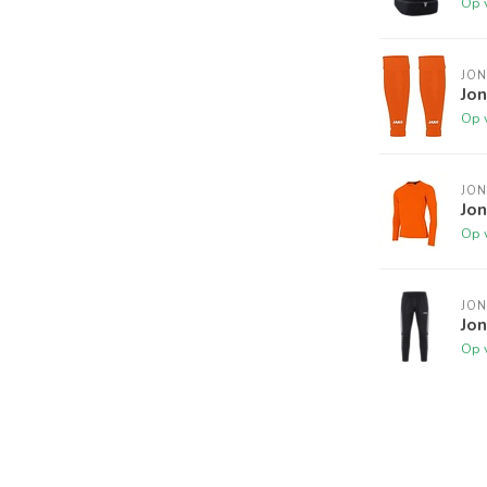
Op 
JO
Jo
Op 
JO
Jon
Op 
JO
Jo
Op 