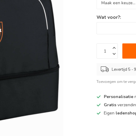
Wat voor?:
Levertijd 5 -
Toevoegen om te verge
Personalisatie
m
Gratis
verzendin
Eigen
ledensh