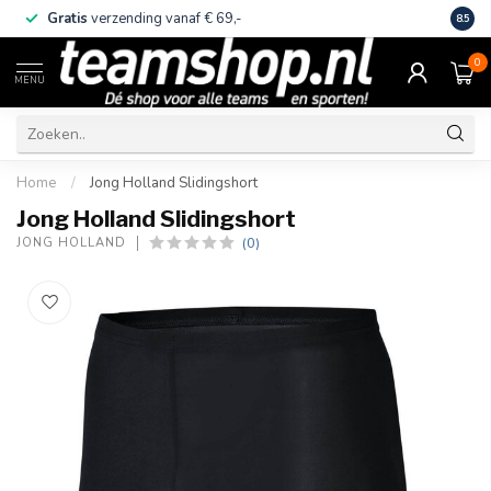
Gratis
verzending vanaf € 69,-
Eige
8.5
0
MENU
Home
/
Jong Holland Slidingshort
Jong Holland Slidingshort
(0)
JONG HOLLAND