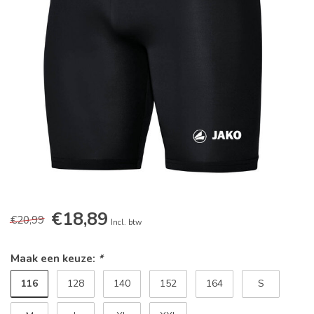
€18,89
€20,99
Incl. btw
Maak een keuze:
*
116
128
140
152
164
S