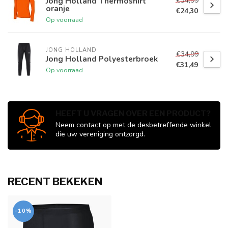
€34,99
Jong Holland Thermoshirt
oranje
€24,30
Op voorraad
JONG HOLLAND
€34,99
Jong Holland Polyesterbroek
€31,49
Op voorraad
HEEFT U VRAGEN OVER EEN PRODUCT?
Neem contact op met de desbetreffende winkel
die uw vereniging ontzorgd.
RECENT BEKEKEN
-10%