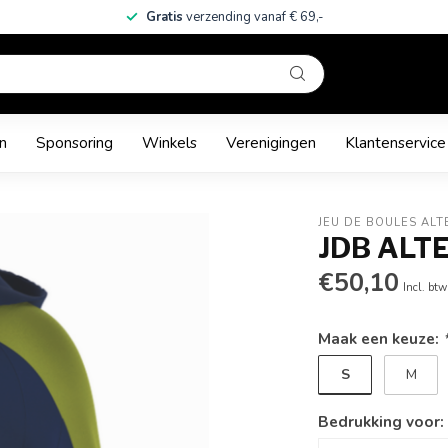
Gratis
verzending vanaf € 69,-
n
Sponsoring
Winkels
Verenigingen
Klantenservice
JEU DE BOULES ALT
JDB ALT
€50,10
Incl. btw
Maak een keuze:
S
M
Bedrukking voor