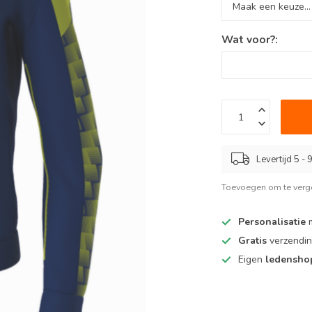
Wat voor?:
Levertijd 5 -
Toevoegen om te verge
Personalisatie
m
Gratis
verzendin
Eigen
ledensh