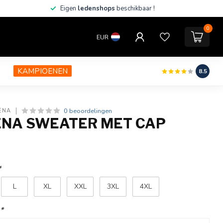
Eigen
ledenshops
beschikbaar !
0
EUR
KAMPIOENEN
8.5
0 beoordelingen
ENA
ENA SWEATER MET CAP
*
L
XL
XXL
3XL
4XL
:
*