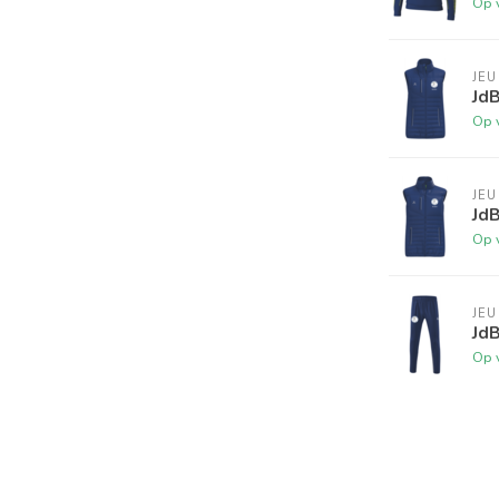
Op 
JEU
Jd
Op 
JEU
Jd
Op 
JEU
JdB
Op 