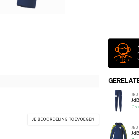
GERELAT
JEU
Jd
Op 
JE BEOORDELING TOEVOEGEN
JEU
JdB