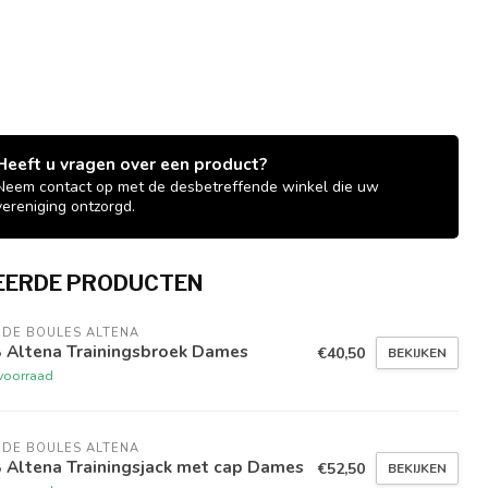
Heeft u vragen over een product?
Neem contact op met de desbetreffende winkel die uw
vereniging ontzorgd.
EERDE PRODUCTEN
 DE BOULES ALTENA
B Altena Trainingsbroek Dames
€40,50
BEKIJKEN
voorraad
 DE BOULES ALTENA
 Altena Trainingsjack met cap Dames
€52,50
BEKIJKEN