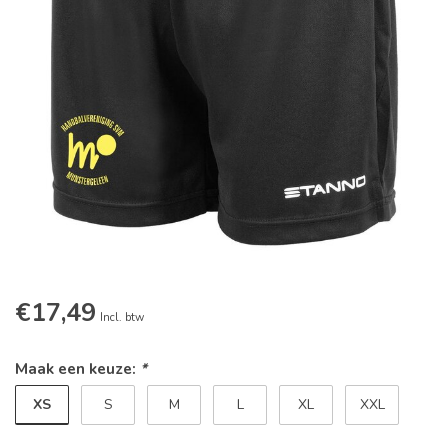
€17,49
Incl. btw
Maak een keuze:
*
XS
S
M
L
XL
XXL