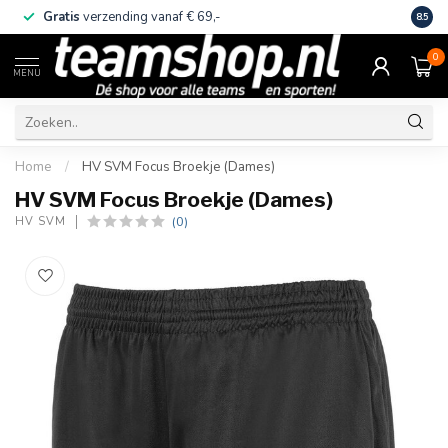
Gratis
verzending vanaf € 69,-
Eige
8.5
0
MENU
Home
/
HV SVM Focus Broekje (Dames)
HV SVM Focus Broekje (Dames)
(0)
HV SVM