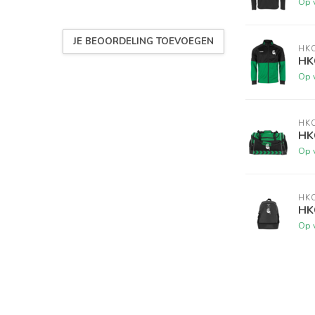
Op 
JE BEOORDELING TOEVOEGEN
HK
HKC
Op 
HK
HK
Op 
HK
HK
Op 