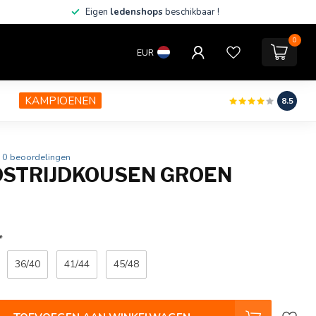
Eigen
ledenshops
beschikbaar !
0
EUR
KAMPIOENEN
8.5
0 beoordelingen
STRIJDKOUSEN GROEN
*
36/40
41/44
45/48