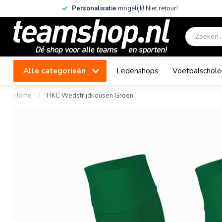
Personalisatie
mogelijk! Niet retour!
Alle categorieën
Ledenshops
Voetbalschole
Home
/
HKC Wedstrijdkousen Groen