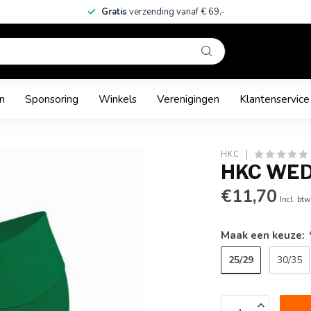
Gratis
verzending vanaf € 69,-
n
Sponsoring
Winkels
Verenigingen
Klantenservice
HKC
HKC WED
€11,70
Incl. btw
Maak een keuze:
25/29
30/35