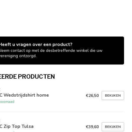
Heeft u vragen over een product?
Neem contact op met de desbetreffende winkel die uw
vereniging ontzorgd.
EERDE PRODUCTEN
C
C Wedstrijdshirt home
€26,50
BEKIJKEN
voorraad
C
C Zip Top Tulsa
€39,60
BEKIJKEN