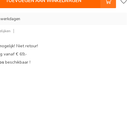
TOEVOEGEN AAN WINKELWAGEN
3 werkdagen
lijken
ogelijk! Niet retour!
g vanaf € 69,-
ops
beschikbaar !