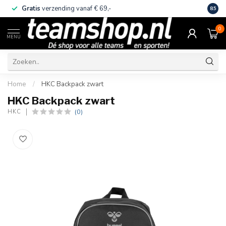
Gratis
verzending vanaf € 69,-
Eige
8.5
0
MENU
Home
/
HKC Backpack zwart
HKC Backpack zwart
(0)
HKC