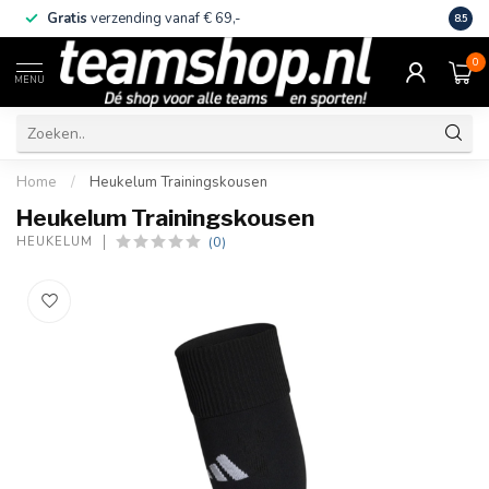
Gratis
verzending vanaf € 69,-
Eige
8.5
0
MENU
Home
/
Heukelum Trainingskousen
Heukelum Trainingskousen
(0)
HEUKELUM