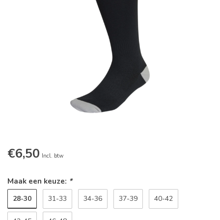
€6,50
Incl. btw
Maak een keuze:
*
28-30
31-33
34-36
37-39
40-42