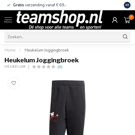
Gratis
verzending vanaf € 69,-
Eige
8.5
0
MENU
Home
/
Heukelum Joggingbroek
Heukelum Joggingbroek
(0)
HEUKELUM