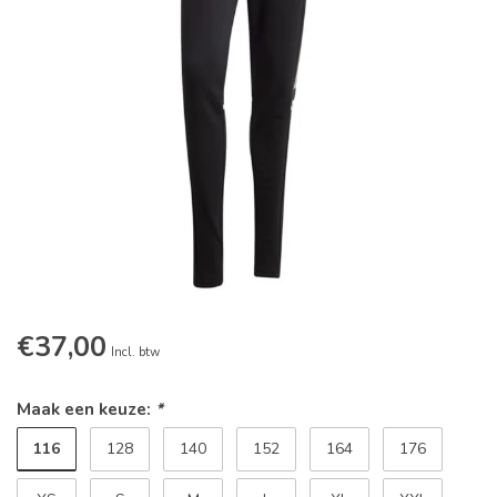
€37,00
Incl. btw
Maak een keuze:
*
116
128
140
152
164
176