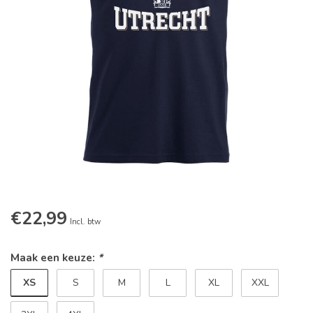
€22,99
Incl. btw
Maak een keuze:
*
XS
S
M
L
XL
XXL