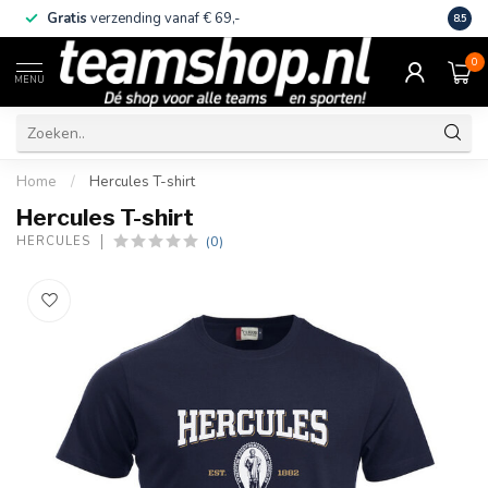
Gratis
verzending vanaf € 69,-
Eige
8.5
0
MENU
Home
/
Hercules T-shirt
Hercules T-shirt
(0)
HERCULES