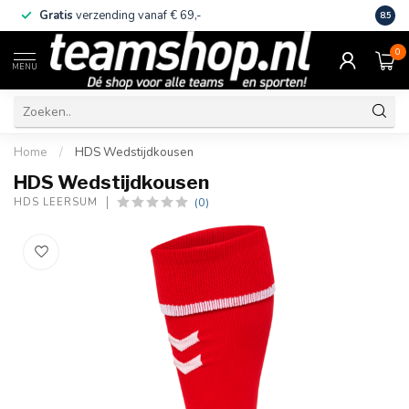
Gratis
verzending vanaf € 69,-
Eige
8.5
0
MENU
Home
/
HDS Wedstijdkousen
HDS Wedstijdkousen
(0)
HDS LEERSUM