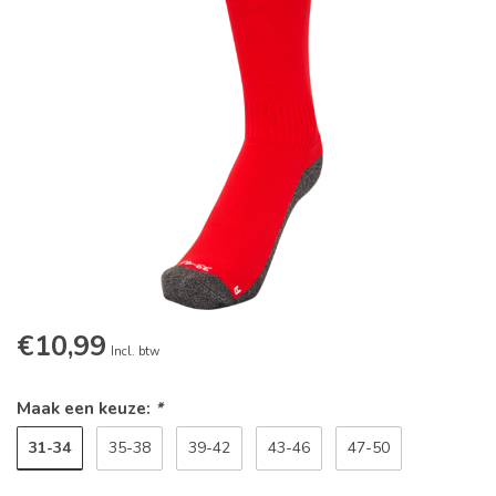
€10,99
Incl. btw
Maak een keuze:
*
31-34
35-38
39-42
43-46
47-50