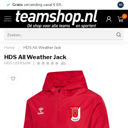
Gratis
verzending vanaf € 69,-
Eige
8.5
0
MENU
Home
/
HDS All Weather Jack
HDS All Weather Jack
(0)
HDS LEERSUM