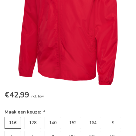
€42,99
Incl. btw
Maak een keuze:
*
116
128
140
152
164
S