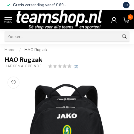
Gratis
verzending vanaf € 69,-
Eige
8.5
0
MENU
Home
/
HAO Rugzak
HAO Rugzak
(0)
HARKEMA OPEINDE