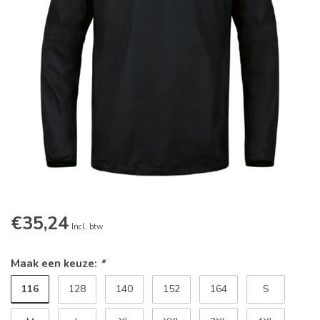
€35,24
Incl. btw
Maak een keuze:
*
116
128
140
152
164
S