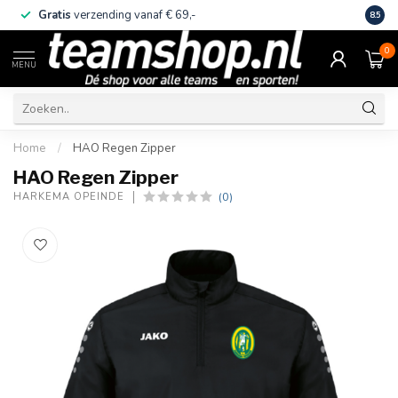
Gratis
verzending vanaf € 69,-
Eige
8.5
0
MENU
Home
/
HAO Regen Zipper
HAO Regen Zipper
(0)
HARKEMA OPEINDE