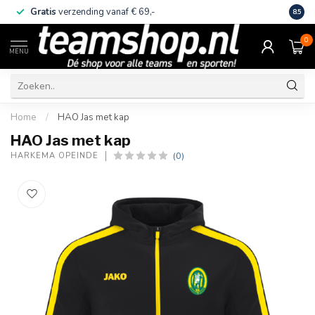
Gratis
verzending vanaf € 69,-
Eige
8.5
0
MENU
Home
/
HAO Jas met kap
HAO Jas met kap
(0)
HARKEMA OPEINDE