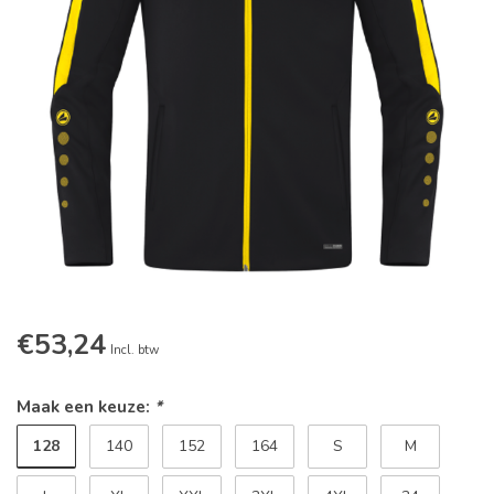
€53,24
Incl. btw
Maak een keuze:
*
128
140
152
164
S
M