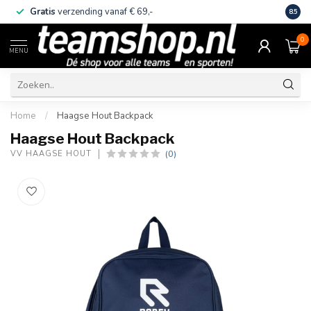
Gratis
verzending vanaf € 69,-
Eige
8.5
0
MENU
Home
/
Haagse Hout Backpack
Haagse Hout Backpack
(0)
VV HAAGSE HOUT