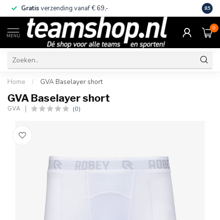
Gratis
verzending vanaf € 69,-
Eige
8.5
0
MENU
Home
/
GVA Baselayer short
GVA Baselayer short
(0)
GVA