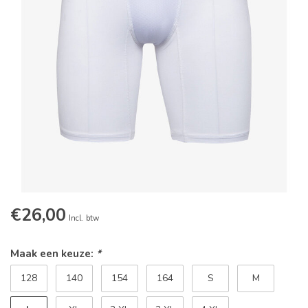
€26,00
Incl. btw
Maak een keuze:
*
128
140
154
164
S
M